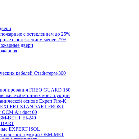
двери
пожарные с остеклением до 25%
ные с остеклением менее 25%
пожарные двери
ожарная
ических кабелей Стабитерм-300
иционирования FREO GUARD 150
ля железобетонных конструкций
анической основе Expert Fire-K
тие EXPERT STANDART FROST
 ОСМ Air duct 60
ОБМ-ВЕНТ EI-240
ANDART
нные EXPERT ISOL
металлоконструкций ОБМ-МЕТ