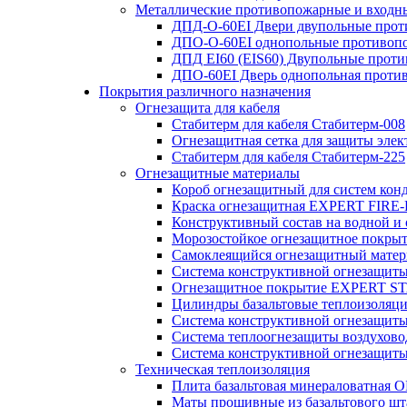
Металлические противопожарные и входн
ДПД-О-60EI Двери двупольные прот
ДПО-О-60EI однопольные противопо
ДПД EI60 (EIS60) Двупольные прот
ДПО-60EI Дверь однопольная проти
Покрытия различного назначения
Огнезащита для кабеля
Стабитерм для кабеля Стабитерм-008
Огнезащитная сетка для защиты элек
Стабитерм для кабеля Стабитерм-225
Огнезащитные материалы
Короб огнезащитный для систем к
Краска огнезащитная EXPERT FIRE-
Конструктивный состав на водной и о
Морозостойкое огнезащитное пок
Самоклеящийся огнезащитный матери
Система конструктивной огнезащит
Огнезащитное покрытие EXPERT 
Цилиндры базальтовые теплоизоля
Система конструктивной огнезащи
Система теплоогнезащиты воздухо
Система конструктивной огнезащи
Техническая теплоизоляция
Плита базальтовая минераловатная
Маты прошивные из базальтового ш