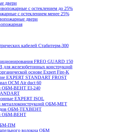
ые двери
ивопожарные с остеклением до 25%
жарные с остеклением менее 25%
ивопожарные двери
вопожарная
трических кабелей Стабитерм-300
ондиционирования FREO GUARD 150
B для железобетонных конструкций
рганической основе Expert Fire-K
рытие EXPERT STANDART FROST
ал ОСМ Air duct 60
ы ОБМ-ВЕНТ EI-240
STANDART
ционные EXPERT ISOL
ты металлоконструкций ОБМ-МЕТ
водов ОБМ-ТЕХВЕНТ
ты ОБМ-ВЕНТ
 ОБМ-ПМ
тапельного волокна ОБМ