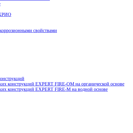
Ф
МКРИО
тикоррозионными свойствами
конструкций
ских конструкций EXPERT FIRE-OM на органической основе
ских конструкций EXPERT FIRE-M на водной основе