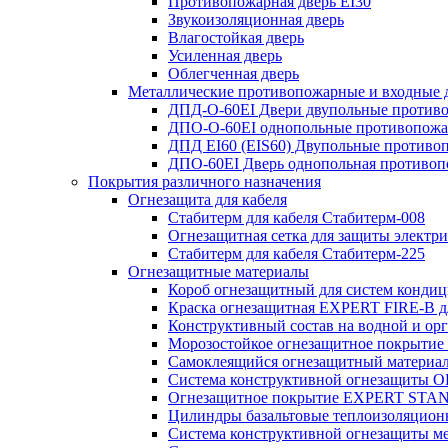
Противопожарная дверь EI30
Звукоизоляционная дверь
Влагостойкая дверь
Усиленная дверь
Облегченная дверь
Металлические противопожарные и входные 
ДПД-О-60EI Двери двупольные противо
ДПО-О-60EI однопольные противопожар
ДПД EI60 (EIS60) Двупольные противо
ДПО-60EI Дверь однопольная противоп
Покрытия различного назначения
Огнезащита для кабеля
Стабитерм для кабеля Стабитерм-008
Огнезащитная сетка для защиты электр
Стабитерм для кабеля Стабитерм-225
Огнезащитные материалы
Короб огнезащитный для систем конд
Краска огнезащитная EXPERT FIRE-B д
Конструктивный состав на водной и орг
Морозостойкое огнезащитное покры
Самоклеящийся огнезащитный материал
Система конструктивной огнезащиты 
Огнезащитное покрытие EXPERT ST
Цилиндры базальтовые теплоизоляцио
Система конструктивной огнезащиты 