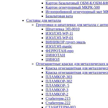
Картон базальтовый ОБМ-К/ОБМ-К
Картон огнеупорный МКРК-500
Иглопробивной огнеупорный мат 
Базальтовая вата
Составы для металла
Грунтовки и шпатлевки для металла с ан
Шпатлевка ЭП-0010
ИЗОЛЭП-WP-11
ИЗОЛЭП-WP-01
ВИНИКОР грунт-эмаль
ИЗОЛЭП-mastic
ФЕРРОТАН-про
ЦИНОТАН
ЦИНОЛ
Огнезащитные краски для металлических 
Краска огнезащитная для металличе
Краска огнезащитная для металличе
ПЛАМКОР-303
ПЛАМКОР-302
ПЛАМКОР- 5
ПЛАМКОР-3
ПЛАМКОР-2
Стабитерм-215
Стабитерм-222
СТАБИТЕРМ-003