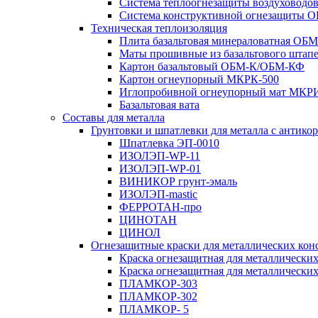
Система теплоогнезащиты воздухово
Система конструктивной огнезащиты
Техническая теплоизоляция
Плита базальтовая минераловатная ОБ
Маты прошивные из базальтового штап
Картон базальтовый ОБМ-К/ОБМ-КФ
Картон огнеупорный МКРК-500
Иглопробивной огнеупорный мат МК
Базальтовая вата
Составы для металла
Грунтовки и шпатлевки для металла с антик
Шпатлевка ЭП-0010
ИЗОЛЭП-WP-11
ИЗОЛЭП-WP-01
ВИНИКОР грунт-эмаль
ИЗОЛЭП-mastic
ФЕРРОТАН-про
ЦИНОТАН
ЦИНОЛ
Огнезащитные краски для металлических кон
Краска огнезащитная для металлическ
Краска огнезащитная для металлически
ПЛАМКОР-303
ПЛАМКОР-302
ПЛАМКОР- 5