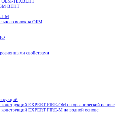
дов ОБМ-ТЕХВЕНТ
 ОБМ-ВЕНТ
М-ПМ
ельного волокна ОБМ
РИО
оррозионными свойствами
струкций
их конструкций EXPERT FIRE-OM на органической основе
х конструкций EXPERT FIRE-M на водной основе