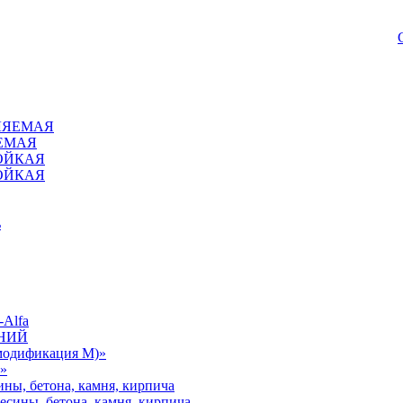
ВЛЯЕМАЯ
ЯЕМАЯ
ОЙКАЯ
ОЙКАЯ
ь
-Alfa
МНИЙ
одификация М)»
»
ины, бетона, камня, кирпича
есины, бетона, камня, кирпича