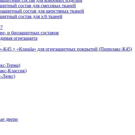
ащитный состав для ковровых изделий
щитный состав для смесовых тканей
защитный состав для шерстяных тканей
щитный состав для х/б тканей
07
не- и биозащитных составов
димая огнезащита
7
-К45 + «Krasula» для огнезащитных покрытий (Пирилакс-К45)
кс-Терма)
акс-Классик)
с-Люкс)
ые двери