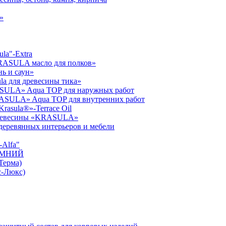
»
la"-Extra
KRASULA масло для полков»
ь и саун»
la для древесины тика»
SULA» Aqua TOP для наружных работ
RASULA» Aqua TOP для внутренних работ
rasula®»-Terrace Oil
 древесины «KRASULA»
я деревянных интерьеров и мебели
Alfa"
ЗИМНИЙ
Терма)
с-Люкс)