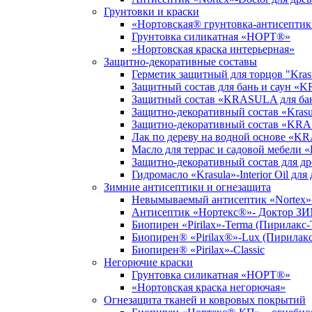
Грунтовки и краски
«Нортовская® грунтовка-антисептик
Грунтовка силикатная «НОРТ®»
«Нортовская краска интерьерная»
Защитно-декоративные составы
Герметик защитный для торцов "Krasu
Защитный состав для бань и саун «
Защитный состав «KRASULA для бан
Защитно-декоративный состав «Krasu
Защитно-декоративный состав «KRA
Лак по дереву на водной основе «K
Масло для террас и садовой мебели «K
Защитно-декоративный состав для
Гидромасло «Krasula»-Interior Oil дл
Зимние антисептики и огнезащита
Невымываемый антисептик «Nortex»-
Антисептик «Нортекс®»- Доктор 
Биопирен «Pirilax»-Terma (Пирилакс-
Биопирен® «Pirilax®»-Lux (Пирилак
Биопирен® «Pirilax»-Classic
Негорючие краски
Грунтовка силикатная «НОРТ®»
«Нортовская краска негорючая»
Огнезащита тканей и ковровых покрытий