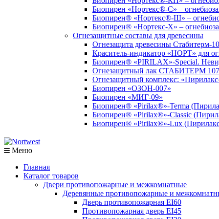
Биопирен «Нортекс®-КП» – огнебиоз
Биопирен «Нортекс®-С» – огнебиоза
Биопирен® «Нортекс®-Ш» – огнебио
Биопирен® «Нортекс-Х» – огнебиоза
Огнезащитные составы для древесины
Огнезащита древесины Стабитерм-1
Краситель-индикатор «НОРТ» для ог
Биопирен® «PIRILAX»-Special. Неви
Огнезащитный лак СТАБИТЕРМ 10
Огнезащитный комплекс: «Пирилакс»
Биопирен «ОЗОН-007»
Биопирен «МИГ-09»
Биопирен® «Pirilax®»-Terma (Пирила
Биопирен® «Pirilax®»-Classic (Пирил
Биопирен® «Pirilax®»-Lux (Пирилак
Меню
Главная
Каталог товаров
Двери противопожарные и межкомнатные
Деревянные противопожарные и межкомнатн
Дверь противопожарная EI60
Противопожарная дверь EI45