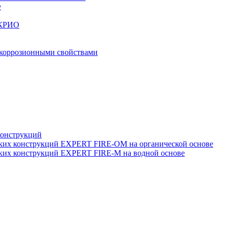
Ф
МКРИО
тикоррозионными свойствами
конструкций
ских конструкций EXPERT FIRE-OM на органической основе
ских конструкций EXPERT FIRE-M на водной основе