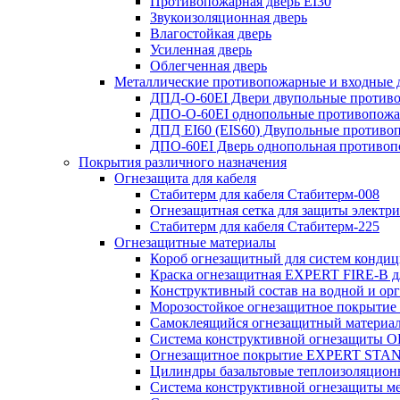
Противопожарная дверь EI30
Звукоизоляционная дверь
Влагостойкая дверь
Усиленная дверь
Облегченная дверь
Металлические противопожарные и входные 
ДПД-О-60EI Двери двупольные противо
ДПО-О-60EI однопольные противопожар
ДПД EI60 (EIS60) Двупольные противо
ДПО-60EI Дверь однопольная противоп
Покрытия различного назначения
Огнезащита для кабеля
Стабитерм для кабеля Стабитерм-008
Огнезащитная сетка для защиты электр
Стабитерм для кабеля Стабитерм-225
Огнезащитные материалы
Короб огнезащитный для систем конд
Краска огнезащитная EXPERT FIRE-B д
Конструктивный состав на водной и орг
Морозостойкое огнезащитное покры
Самоклеящийся огнезащитный материал
Система конструктивной огнезащиты 
Огнезащитное покрытие EXPERT ST
Цилиндры базальтовые теплоизоляцио
Система конструктивной огнезащиты 