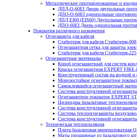
Металлические противопожарные и входн
ДПД-О-60EI Двери двупольные прот
ДПО-О-60EI однопольные противопо
ДПД EI60 (EIS60) Двупольные прот
ДПО-60EI Дверь однопольная проти
Покрытия различного назначения
Огнезащита для кабеля
Стабитерм для кабеля Стабитерм-008
Огнезащитная сетка для защиты элек
Стабитерм для кабеля Стабитерм-225
Огнезащитные материалы
Короб огнезащитный для систем к
Краска огнезащитная EXPERT FIRE-
Конструктивный состав на водной и о
Морозостойкое огнезащитное пок
Самоклеящийся огнезащитный матери
Система конструктивной огнезащит
Огнезащитное покрытие EXPERT 
Цилиндры базальтовые теплоизоля
Система конструктивной огнезащи
Система теплоогнезащиты воздухо
Система конструктивной огнезащи
Техническая теплоизоляция
Плита базальтовая минераловатная
Маты прошивные из базальтового ш