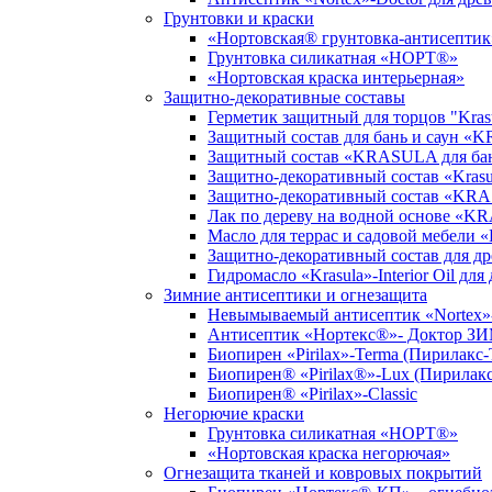
Грунтовки и краски
«Нортовская® грунтовка-антисептик
Грунтовка силикатная «НОРТ®»
«Нортовская краска интерьерная»
Защитно-декоративные составы
Герметик защитный для торцов "Krasu
Защитный состав для бань и саун «
Защитный состав «KRASULA для бан
Защитно-декоративный состав «Krasu
Защитно-декоративный состав «KRA
Лак по дереву на водной основе «K
Масло для террас и садовой мебели «K
Защитно-декоративный состав для
Гидромасло «Krasula»-Interior Oil дл
Зимние антисептики и огнезащита
Невымываемый антисептик «Nortex»-
Антисептик «Нортекс®»- Доктор 
Биопирен «Pirilax»-Terma (Пирилакс-
Биопирен® «Pirilax®»-Lux (Пирилак
Биопирен® «Pirilax»-Classic
Негорючие краски
Грунтовка силикатная «НОРТ®»
«Нортовская краска негорючая»
Огнезащита тканей и ковровых покрытий