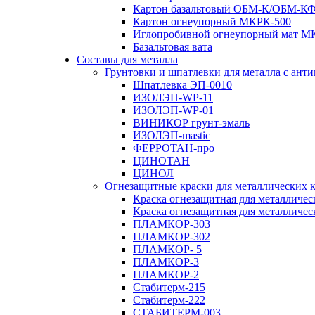
Картон базальтовый ОБМ-К/ОБМ-К
Картон огнеупорный МКРК-500
Иглопробивной огнеупорный мат 
Базальтовая вата
Составы для металла
Грунтовки и шпатлевки для металла с ан
Шпатлевка ЭП-0010
ИЗОЛЭП-WP-11
ИЗОЛЭП-WP-01
ВИНИКОР грунт-эмаль
ИЗОЛЭП-mastic
ФЕРРОТАН-про
ЦИНОТАН
ЦИНОЛ
Огнезащитные краски для металлических 
Краска огнезащитная для металличе
Краска огнезащитная для металличе
ПЛАМКОР-303
ПЛАМКОР-302
ПЛАМКОР- 5
ПЛАМКОР-3
ПЛАМКОР-2
Стабитерм-215
Стабитерм-222
СТАБИТЕРМ-003