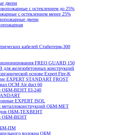
ые двери
ивопожарные с остеклением до 25%
жарные с остеклением менее 25%
ивопожарные двери
вопожарная
трических кабелей Стабитерм-300
ондиционирования FREO GUARD 150
B для железобетонных конструкций
рганической основе Expert Fire-K
рытие EXPERT STANDART FROST
ал ОСМ Air duct 60
ы ОБМ-ВЕНТ EI-240
STANDART
ционные EXPERT ISOL
ты металлоконструкций ОБМ-МЕТ
водов ОБМ-ТЕХВЕНТ
ты ОБМ-ВЕНТ
 ОБМ-ПМ
тапельного волокна ОБМ