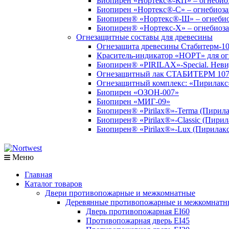
Биопирен «Нортекс®-КП» – огнебиоз
Биопирен «Нортекс®-С» – огнебиоза
Биопирен® «Нортекс®-Ш» – огнебио
Биопирен® «Нортекс-Х» – огнебиоза
Огнезащитные составы для древесины
Огнезащита древесины Стабитерм-1
Краситель-индикатор «НОРТ» для ог
Биопирен® «PIRILAX»-Special. Неви
Огнезащитный лак СТАБИТЕРМ 10
Огнезащитный комплекс: «Пирилакс»
Биопирен «ОЗОН-007»
Биопирен «МИГ-09»
Биопирен® «Pirilax®»-Terma (Пирила
Биопирен® «Pirilax®»-Classic (Пирил
Биопирен® «Pirilax®»-Lux (Пирилак
Меню
Главная
Каталог товаров
Двери противопожарные и межкомнатные
Деревянные противопожарные и межкомнатн
Дверь противопожарная EI60
Противопожарная дверь EI45