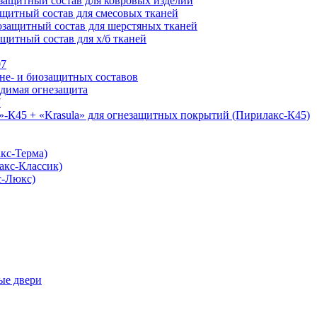
ащитный состав для ковровых изделий
щитный состав для смесовых тканей
защитный состав для шерстяных тканей
щитный состав для х/б тканей
07
не- и биозащитных составов
димая огнезащита
7
-К45 + «Krasula» для огнезащитных покрытий (Пирилакс-К45)
кс-Терма)
акс-Классик)
с-Люкс)
ые двери