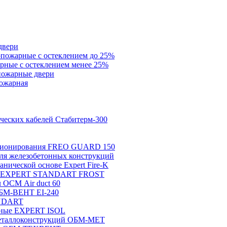
двери
пожарные с остеклением до 25%
ные с остеклением менее 25%
пожарные двери
ожарная
ических кабелей Стабитерм-300
иционирования FREO GUARD 150
ля железобетонных конструкций
анической основе Expert Fire-K
тие EXPERT STANDART FROST
 ОСМ Air duct 60
ОБМ-ВЕНТ EI-240
ANDART
нные EXPERT ISOL
металлоконструкций ОБМ-МЕТ