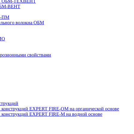
дов ОБМ-ТЕХВЕНТ
 ОБМ-ВЕНТ
М-ПМ
ельного волокна ОБМ
РИО
оррозионными свойствами
струкций
их конструкций EXPERT FIRE-OM на органической основе
х конструкций EXPERT FIRE-M на водной основе