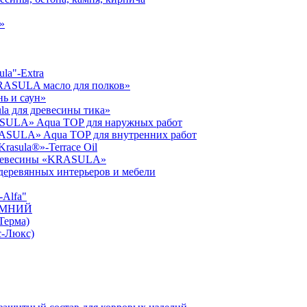
»
la"-Extra
KRASULA масло для полков»
ь и саун»
la для древесины тика»
SULA» Aqua TOP для наружных работ
RASULA» Aqua TOP для внутренних работ
rasula®»-Terrace Oil
 древесины «KRASULA»
я деревянных интерьеров и мебели
Alfa"
ЗИМНИЙ
Терма)
с-Люкс)