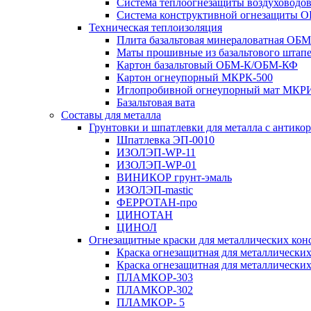
Система теплоогнезащиты воздухово
Система конструктивной огнезащиты
Техническая теплоизоляция
Плита базальтовая минераловатная ОБ
Маты прошивные из базальтового штап
Картон базальтовый ОБМ-К/ОБМ-КФ
Картон огнеупорный МКРК-500
Иглопробивной огнеупорный мат МК
Базальтовая вата
Составы для металла
Грунтовки и шпатлевки для металла с антик
Шпатлевка ЭП-0010
ИЗОЛЭП-WP-11
ИЗОЛЭП-WP-01
ВИНИКОР грунт-эмаль
ИЗОЛЭП-mastic
ФЕРРОТАН-про
ЦИНОТАН
ЦИНОЛ
Огнезащитные краски для металлических кон
Краска огнезащитная для металлическ
Краска огнезащитная для металлически
ПЛАМКОР-303
ПЛАМКОР-302
ПЛАМКОР- 5