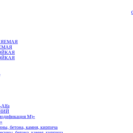
ВЛЯЕМАЯ
ЯЕМАЯ
ОЙКАЯ
ОЙКАЯ
ь
-Alfa
МНИЙ
одификация М)»
»
ины, бетона, камня, кирпича
есины, бетона, камня, кирпича